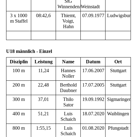
StG
Winnenden/Weinstadt
3 x 1000
08:42,6
Thiemt,
07.09.1977
Ludwigsburg
m Staffel
Voigt,
Hahn
U18 männlich - Einzel
Disziplin
Leistung
Name
Datum
Ort
100 m
11,24
Hannes
17.06.2007
Stuttgart
Noller
200 m
22,48
Berthold
17.07.2005
Stuttgart
Daubner
300 m
37,01
Thilo
19.09.1992
Sigmaringen
Sator
400 m
51,21
Luis
18.07.2020
Waiblingen
Schaich
800 m
1:55,15
Luis
01.08.2020
Pfungstadt
Schaich