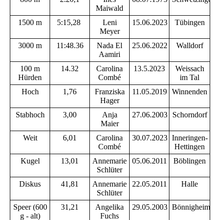
Maiwald
1500 m
5:15,28
Leni
15.06.2023
Tübingen
Meyer
3000 m
11:48.36
Nada El
25.06.2022
Walldorf
Aamiri
100 m
14.32
Carolina
13.5.2023
Weissach
Hürden
Combé
im Tal
Hoch
1,76
Franziska
11.05.2019
Winnenden
Hager
Stabhoch
3,00
Anja
27.06.2003
Schorndorf
Maier
Weit
6,01
Carolina
30.07.2023
Inneringen-
Combé
Hettingen
Kugel
13,01
Annemarie
05.06.2011
Böblingen
Schlüter
Diskus
41,81
Annemarie
22.05.2011
Halle
Schlüter
Speer (600
31,21
Angelika
29.05.2003
Bönnigheim
g - alt)
Fuchs