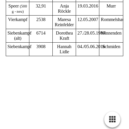
Speer
32,91
Anja
19.03.2016
Murr
(500
Röckle
g - neu)
Vierkampf
2538
Maresa
12.05.2007
Rommelshause
Reinfelder
Siebenkampf
6714
Dorothea
27./28.05.1989
Winnenden
(alt)
Kraft
Siebenkampf
3908
Hannah
04./05.06.2016
Schmiden
Lidle