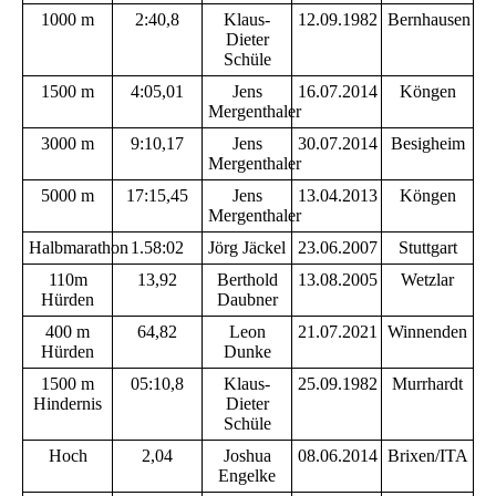
1000 m
2:40,8
Klaus-
12.09.1982
Bernhausen
Dieter
Schüle
1500 m
4:05,01
Jens
16.07.2014
Köngen
Mergenthaler
3000 m
9:10,17
Jens
30.07.2014
Besigheim
Mergenthaler
5000 m
17:15,45
Jens
13.04.2013
Köngen
Mergenthaler
Halbmarathon
1.58:02
Jörg Jäckel
23.06.2007
Stuttgart
110m
13,92
Berthold
13.08.2005
Wetzlar
Hürden
Daubner
400 m
64,82
Leon
21.07.2021
Winnenden
Hürden
Dunke
1500 m
05:10,8
Klaus-
25.09.1982
Murrhardt
Hindernis
Dieter
Schüle
Hoch
2,04
Joshua
08.06.2014
Brixen/ITA
Engelke