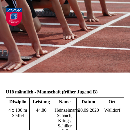
U18 männlich - Mannschaft (früher Jugend B)
Disziplin
Leistung
Name
Datum
Ort
4 x 100 m
44,80
Heinzelmann,
20.09.2020
Walldorf
Staffel
Schaich,
Krings,
Schiller