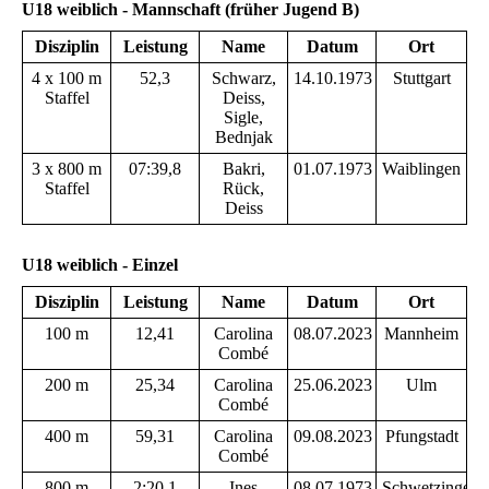
U18 weiblich - Mannschaft (früher Jugend B)
Disziplin
Leistung
Name
Datum
Ort
4 x 100 m
52,3
Schwarz,
14.10.1973
Stuttgart
Staffel
Deiss,
Sigle,
Bednjak
3 x 800 m
07:39,8
Bakri,
01.07.1973
Waiblingen
Staffel
Rück,
Deiss
U18 weiblich - Einzel
Disziplin
Leistung
Name
Datum
Ort
100 m
12,41
Carolina
08.07.2023
Mannheim
Combé
200 m
25,34
Carolina
25.06.2023
Ulm
Combé
400 m
59,31
Carolina
09.08.2023
Pfungstadt
Combé
800 m
2:20,1
Ines
08.07.1973
Schwetzingen