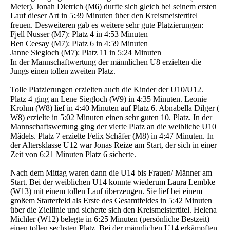
Meter). Jonah Dietrich (M6) durfte sich gleich bei seinem ersten
Lauf dieser Art in 5:39 Minuten über den Kreismeistertitel
freuen. Desweiteren gab es weitere sehr gute Platzierungen:
Fjell Nusser (M7): Platz 4 in 4:53 Minuten
Ben Ceesay (M7): Platz 6 in 4:59 Minuten
Janne Siegloch (M7): Platz 11 in 5:24 Minuten
In der Mannschaftwertung der männlichen U8 erzielten die
Jungs einen tollen zweiten Platz.
Tolle Platzierungen erzielten auch die Kinder der U10/U12.
Platz 4 ging an Lene Siegloch (W9) in 4:35 Minuten. Leonie
Krohm (W8) lief in 4:40 Minuten auf Platz 6. Abnabella Dilger (
W8) erzielte in 5:02 Minuten einen sehr guten 10. Platz. In der
Mannschaftswertung ging der vierte Platz an die weibliche U10
Mädels. Platz 7 erzielte Felix Schäfer (M8) in 4:47 Minuten. In
der Altersklasse U12 war Jonas Reize am Start, der sich in einer
Zeit von 6:21 Minuten Platz 6 sicherte.
Nach dem Mittag waren dann die U14 bis Frauen/ Männer am
Start. Bei der weiblichen U14 konnte wiederum Laura Lembke
(W13) mit einem tollen Lauf überzeugen. Sie lief bei einem
großem Starterfeld als Erste des Gesamtfeldes in 5:42 Minuten
über die Ziellinie und sicherte sich den Kreismeistertitel. Helena
Michler (W12) belegte in 6:25 Minuten (persönliche Bestzeit)
einen tollen sechsten Platz. Bei der männlichen U14 erkämpften