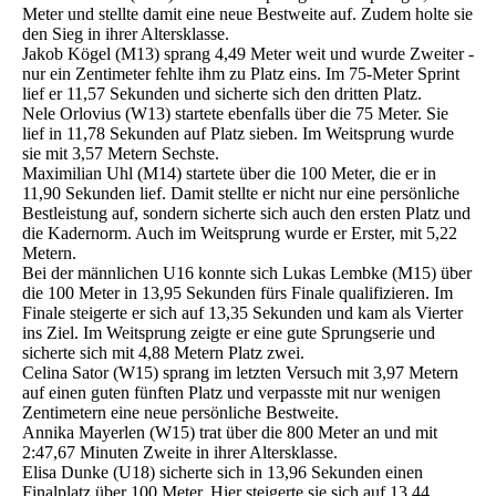
Meter und stellte damit eine neue Bestweite auf. Zudem holte sie
den Sieg in ihrer Altersklasse.
Jakob Kögel (M13) sprang 4,49 Meter weit und wurde Zweiter -
nur ein Zentimeter fehlte ihm zu Platz eins. Im 75-Meter Sprint
lief er 11,57 Sekunden und sicherte sich den dritten Platz.
Nele Orlovius (W13) startete ebenfalls über die 75 Meter. Sie
lief in 11,78 Sekunden auf Platz sieben. Im Weitsprung wurde
sie mit 3,57 Metern Sechste.
Maximilian Uhl (M14) startete über die 100 Meter, die er in
11,90 Sekunden lief. Damit stellte er nicht nur eine persönliche
Bestleistung auf, sondern sicherte sich auch den ersten Platz und
die Kadernorm. Auch im Weitsprung wurde er Erster, mit 5,22
Metern.
Bei der männlichen U16 konnte sich Lukas Lembke (M15) über
die 100 Meter in 13,95 Sekunden fürs Finale qualifizieren. Im
Finale steigerte er sich auf 13,35 Sekunden und kam als Vierter
ins Ziel. Im Weitsprung zeigte er eine gute Sprungserie und
sicherte sich mit 4,88 Metern Platz zwei.
Celina Sator (W15) sprang im letzten Versuch mit 3,97 Metern
auf einen guten fünften Platz und verpasste mit nur wenigen
Zentimetern eine neue persönliche Bestweite.
Annika Mayerlen (W15) trat über die 800 Meter an und mit
2:47,67 Minuten Zweite in ihrer Altersklasse.
Elisa Dunke (U18) sicherte sich in 13,96 Sekunden einen
Finalplatz über 100 Meter. Hier steigerte sie sich auf 13,44