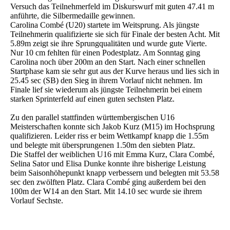
Versuch das Teilnehmerfeld im Diskurswurf mit guten 47.41 m
anführte, die Silbermedaille gewinnen.
Carolina Combé (U20) startete im Weitsprung. Als jüngste
Teilnehmerin qualifizierte sie sich für Finale der besten Acht. Mit
5.89m zeigt sie ihre Sprungqualitäten und wurde gute Vierte.
Nur 10 cm fehlten für einen Podestplatz. Am Sonntag ging
Carolina noch über 200m an den Start. Nach einer schnellen
Startphase kam sie sehr gut aus der Kurve heraus und lies sich in
25.45 sec (SB) den Sieg in ihrem Vorlauf nicht nehmen. Im
Finale lief sie wiederum als jüngste Teilnehmerin bei einem
starken Sprinterfeld auf einen guten sechsten Platz.
Zu den parallel stattfinden württembergischen U16
Meisterschaften konnte sich Jakob Kurz (M15) im Hochsprung
qualifizieren. Leider riss er beim Wettkampf knapp die 1.55m
und belegte mit übersprungenen 1.50m den siebten Platz.
Die Staffel der weiblichen U16 mit Emma Kurz, Clara Combé,
Selina Sator und Elisa Dunke konnte ihre bisherige Leistung
beim Saisonhöhepunkt knapp verbessern und belegten mit 53.58
sec den zwölften Platz. Clara Combé ging außerdem bei den
100m der W14 an den Start. Mit 14.10 sec wurde sie ihrem
Vorlauf Sechste.