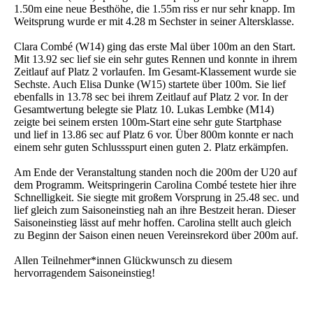
1.50m eine neue Besthöhe, die 1.55m riss er nur sehr knapp. Im
Weitsprung wurde er mit 4.28 m Sechster in seiner Altersklasse.
Clara Combé (W14) ging das erste Mal über 100m an den Start.
Mit 13.92 sec lief sie ein sehr gutes Rennen und konnte in ihrem
Zeitlauf auf Platz 2 vorlaufen. Im Gesamt-Klassement wurde sie
Sechste. Auch Elisa Dunke (W15) startete über 100m. Sie lief
ebenfalls in 13.78 sec bei ihrem Zeitlauf auf Platz 2 vor. In der
Gesamtwertung belegte sie Platz 10. Lukas Lembke (M14)
zeigte bei seinem ersten 100m-Start eine sehr gute Startphase
und lief in 13.86 sec auf Platz 6 vor. Über 800m konnte er nach
einem sehr guten Schlussspurt einen guten 2. Platz erkämpfen.
Am Ende der Veranstaltung standen noch die 200m der U20 auf
dem Programm. Weitspringerin Carolina Combé testete hier ihre
Schnelligkeit. Sie siegte mit großem Vorsprung in 25.48 sec. und
lief gleich zum Saisoneinstieg nah an ihre Bestzeit heran. Dieser
Saisoneinstieg lässt auf mehr hoffen. Carolina stellt auch gleich
zu Beginn der Saison einen neuen Vereinsrekord über 200m auf.
Allen Teilnehmer*innen Glückwunsch zu diesem
hervorragendem Saisoneinstieg!