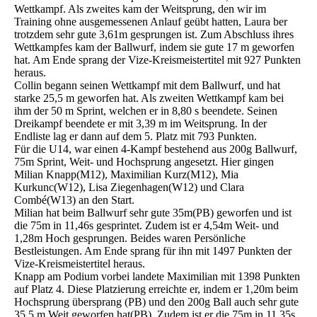
Wettkampf. Als zweites kam der Weitsprung, den wir im
Training ohne ausgemessenen Anlauf geübt hatten, Laura ber
trotzdem sehr gute 3,61m gesprungen ist. Zum Abschluss ihres
Wettkampfes kam der Ballwurf, indem sie gute 17 m geworfen
hat. Am Ende sprang der Vize-Kreismeistertitel mit 927 Punkten
heraus.
Collin begann seinen Wettkampf mit dem Ballwurf, und hat
starke 25,5 m geworfen hat. Als zweiten Wettkampf kam bei
ihm der 50 m Sprint, welchen er in 8,80 s beendete. Seinen
Dreikampf beendete er mit 3,39 m im Weitsprung. In der
Endliste lag er dann auf dem 5. Platz mit 793 Punkten.
Für die U14, war einen 4-Kampf bestehend aus 200g Ballwurf,
75m Sprint, Weit- und Hochsprung angesetzt. Hier gingen
Milian Knapp(M12), Maximilian Kurz(M12), Mia
Kurkunc(W12), Lisa Ziegenhagen(W12) und Clara
Combé(W13) an den Start.
Milian hat beim Ballwurf sehr gute 35m(PB) geworfen und ist
die 75m in 11,46s gesprintet. Zudem ist er 4,54m Weit- und
1,28m Hoch gesprungen. Beides waren Persönliche
Bestleistungen. Am Ende sprang für ihn mit 1497 Punkten der
Vize-Kreismeistertitel heraus.
Knapp am Podium vorbei landete Maximilian mit 1398 Punkten
auf Platz 4. Diese Platzierung erreichte er, indem er 1,20m beim
Hochsprung übersprang (PB) und den 200g Ball auch sehr gute
35,5 m Weit geworfen hat(PB). Zudem ist er die 75m in 11,35s