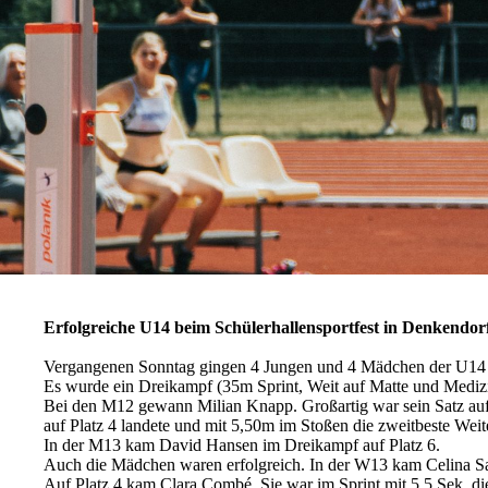
Erfolgreiche U14 beim Schülerhallensportfest in Denkendor
Vergangenen Sonntag gingen 4 Jungen und 4 Mädchen der U14 be
Es wurde ein Dreikampf (35m Sprint, Weit auf Matte und Mediz
Bei den M12 gewann Milian Knapp. Großartig war sein Satz auf 4
auf Platz 4 landete und mit 5,50m im Stoßen die zweitbeste Weite
In der M13 kam David Hansen im Dreikampf auf Platz 6.
Auch die Mädchen waren erfolgreich. In der W13 kam Celina Sato
Auf Platz 4 kam Clara Combé, Sie war im Sprint mit 5,5 Sek. die 